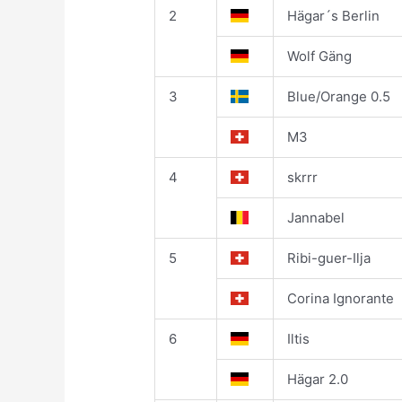
2
Hägar´s Berlin
Wolf Gäng
3
Blue/Orange 0.5
M3
4
skrrr
Jannabel
5
Ribi-guer-Ilja
Corina Ignorante
6
Iltis
Hägar 2.0