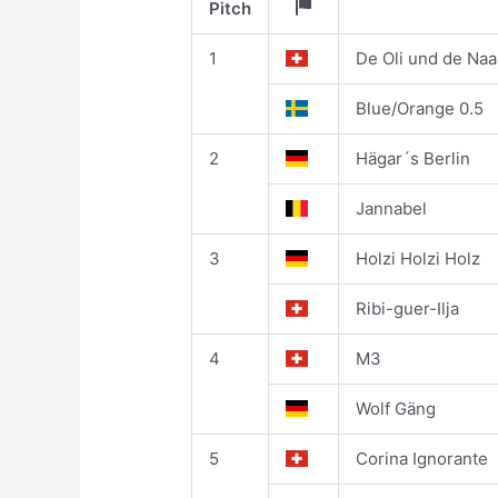
Pitch
1
De Oli und de Naa
Blue/Orange 0.5
2
Hägar´s Berlin
Jannabel
3
Holzi Holzi Holz
Ribi-guer-Ilja
4
M3
Wolf Gäng
5
Corina Ignorante