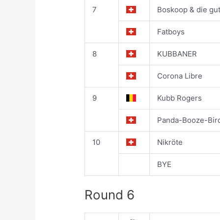
7
Boskoop & die gut
Fatboys
8
KUBBANER
Corona Libre
9
Kubb Rogers
Panda-Booze-Bir
10
Nikröte
BYE
Round 6