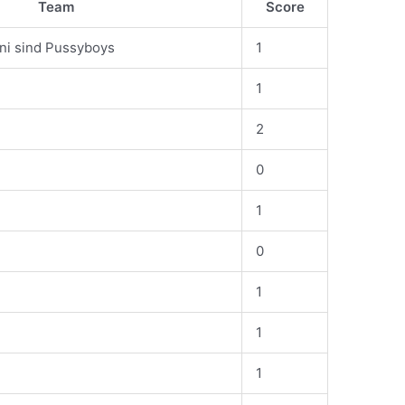
Team
Score
ni sind Pussyboys
1
1
2
0
1
0
1
1
1