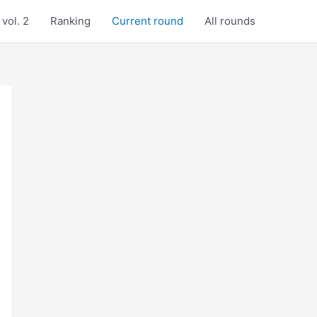
vol. 2
Ranking
Current round
All rounds