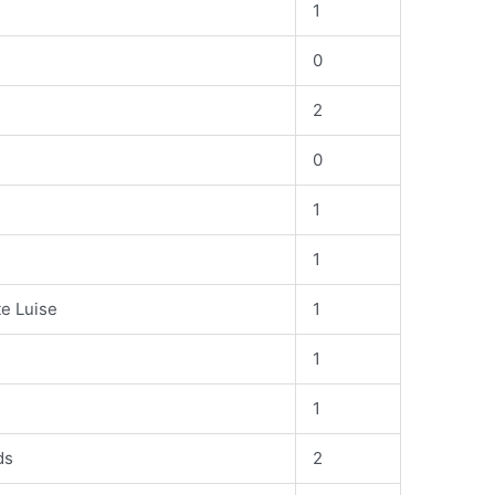
1
0
2
0
1
1
e Luise
1
1
1
ds
2