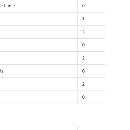
e Luise
0
1
2
0
2
ds
0
2
0