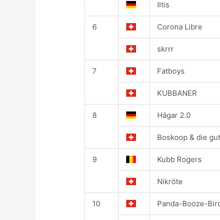
Iltis
6
Corona Libre
skrrr
7
Fatboys
KUBBANER
8
Hägar 2.0
Boskoop & die gut
9
Kubb Rogers
Nikröte
10
Panda-Booze-Bir