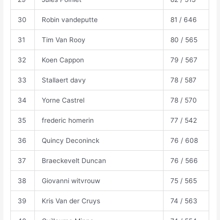
30
Robin vandeputte
81 / 646
31
Tim Van Rooy
80 / 565
32
Koen Cappon
79 / 567
33
Stallaert davy
78 / 587
34
Yorne Castrel
78 / 570
35
frederic homerin
77 / 542
36
Quincy Deconinck
76 / 608
37
Braeckevelt Duncan
76 / 566
38
Giovanni witvrouw
75 / 565
39
Kris Van der Cruys
74 / 563