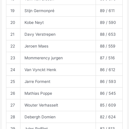
19
Stijn Germonpré
89 / 611
20
Kobe Neyt
89 / 590
21
Davy Verstrepen
88 / 653
22
Jeroen Maes
88 / 559
23
Mommerency jurgen
87 / 516
24
Van Vynckt Henk
86 / 612
25
Jarre Forment
86 / 593
26
Mathias Poppe
86 / 545
27
Wouter Verhasselt
85 / 609
28
Debergh Domien
82 / 624
29
Jules Polfliet
82 / 513