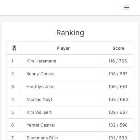
Skip
Main
to
content
Men
Ranking
Player
Score
1
Kim Heremans
116 / 706
2
Kenny Corsus
108 / 687
3
Houfflyn John
106 / 651
4
Nicolas Neyt
103 / 690
5
Kim Wallaert
102 / 667
6
Yentel Castrel
102 / 598
7
Slootmans Stijn
101 / 590