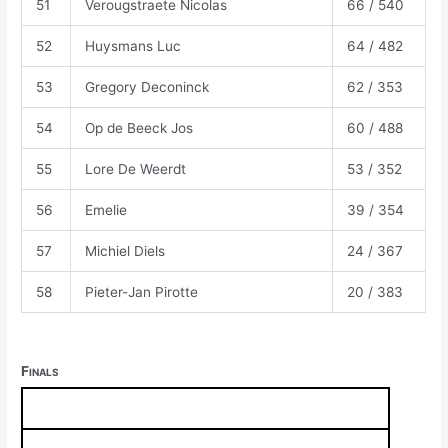
51
Verougstraete Nicolas
66 / 540
52
Huysmans Luc
64 / 482
53
Gregory Deconinck
62 / 353
54
Op de Beeck Jos
60 / 488
55
Lore De Weerdt
53 / 352
56
Emelie
39 / 354
57
Michiel Diels
24 / 367
58
Pieter-Jan Pirotte
20 / 383
Finals