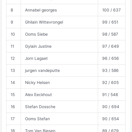
8
Annabel georges
100 / 637
9
Ghilain Wittevrongel
99 / 651
10
Ooms Siebe
98 / 587
11
Gylain Justine
97 / 649
12
Jorn Lagaet
96 / 656
13
jurgen vandeputte
93 / 586
14
Nicky Helsen
92 / 605
15
Alex Eeckhout
91 / 548
16
Stefan Dossche
90 / 694
17
Ooms Stefan
90 / 654
18
Tom Van Biesen
89 / 679