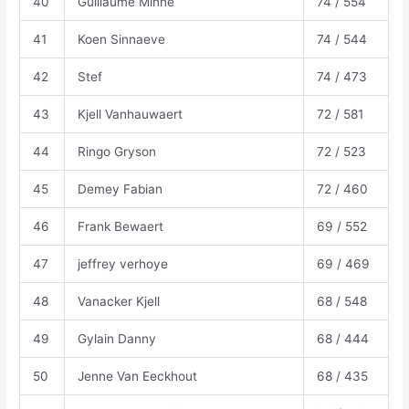
40
Guillaume Minne
74 / 554
41
Koen Sinnaeve
74 / 544
42
Stef
74 / 473
43
Kjell Vanhauwaert
72 / 581
44
Ringo Gryson
72 / 523
45
Demey Fabian
72 / 460
46
Frank Bewaert
69 / 552
47
jeffrey verhoye
69 / 469
48
Vanacker Kjell
68 / 548
49
Gylain Danny
68 / 444
50
Jenne Van Eeckhout
68 / 435