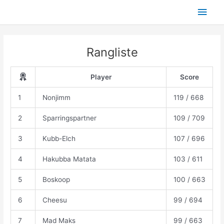
Skip
Main
to
content
Men
Rangliste
Player
Score
1
Nonjimm
119 / 668
2
Sparringspartner
109 / 709
3
Kubb-Elch
107 / 696
4
Hakubba Matata
103 / 611
5
Boskoop
100 / 663
6
Cheesu
99 / 694
7
Mad Maks
99 / 663