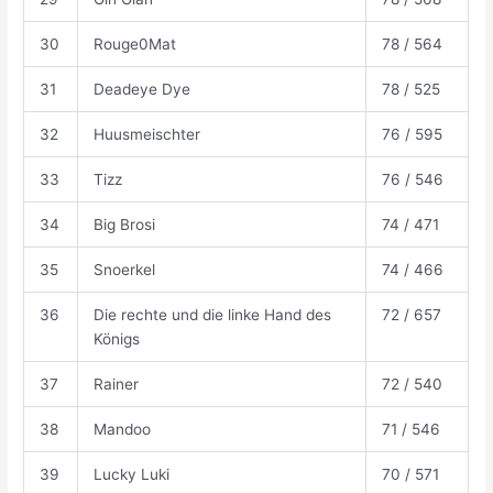
30
Rouge0Mat
78 / 564
31
Deadeye Dye
78 / 525
32
Huusmeischter
76 / 595
33
Tizz
76 / 546
34
Big Brosi
74 / 471
35
Snoerkel
74 / 466
36
Die rechte und die linke Hand des
72 / 657
Königs
37
Rainer
72 / 540
38
Mandoo
71 / 546
39
Lucky Luki
70 / 571