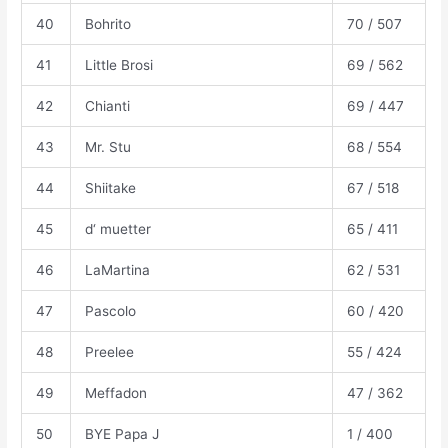
40
Bohrito
70 / 507
41
Little Brosi
69 / 562
42
Chianti
69 / 447
43
Mr. Stu
68 / 554
44
Shiitake
67 / 518
45
d‘ muetter
65 / 411
46
LaMartina
62 / 531
47
Pascolo
60 / 420
48
Preelee
55 / 424
49
Meffadon
47 / 362
50
BYE Papa J
1 / 400