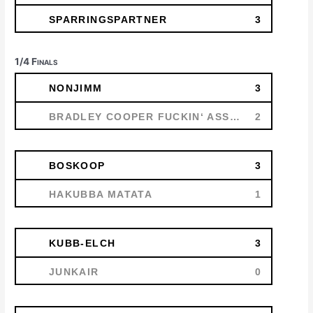
SPARRINGSPARTNER
3
1/4 Finals
NONJIMM
3
BRADLEY COOPER FUCKIN‘ ASSHOOOLE
2
BOSKOOP
3
HAKUBBA MATATA
1
KUBB-ELCH
3
JUNKAIR
0