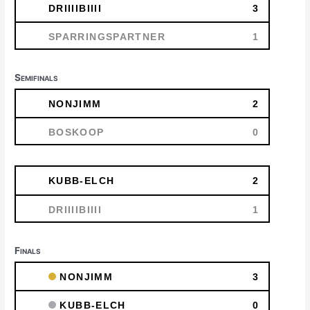
DRIIIIBIIII
3
SPARRINGSPARTNER
1
Semifinals
NONJIMM
2
BOSKOOP
0
KUBB-ELCH
2
DRIIIIBIIII
1
Finals
NONJIMM
3
KUBB-ELCH
0