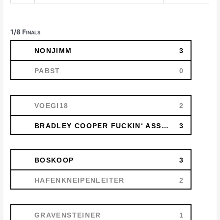
1/8 Finals
NONJIMM
3
PABST
0
VOEGI18
2
BRADLEY COOPER FUCKIN‘ ASSHOOOLE
3
BOSKOOP
3
HAFENKNEIPENLEITER
2
GRAVENSTEINER
1