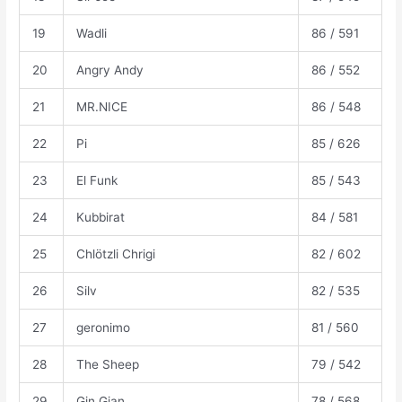
19
Wadli
86 / 591
20
Angry Andy
86 / 552
21
MR.NICE
86 / 548
22
Pi
85 / 626
23
El Funk
85 / 543
24
Kubbirat
84 / 581
25
Chlötzli Chrigi
82 / 602
26
Silv
82 / 535
27
geronimo
81 / 560
28
The Sheep
79 / 542
29
Gin Gian
78 / 568