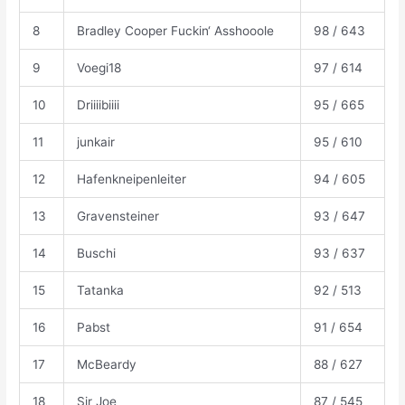
8
Bradley Cooper Fuckin‘ Asshooole
98 / 643
9
Voegi18
97 / 614
10
Driiiibiiii
95 / 665
11
junkair
95 / 610
12
Hafenkneipenleiter
94 / 605
13
Gravensteiner
93 / 647
14
Buschi
93 / 637
15
Tatanka
92 / 513
16
Pabst
91 / 654
17
McBeardy
88 / 627
18
Sir Joe
87 / 545