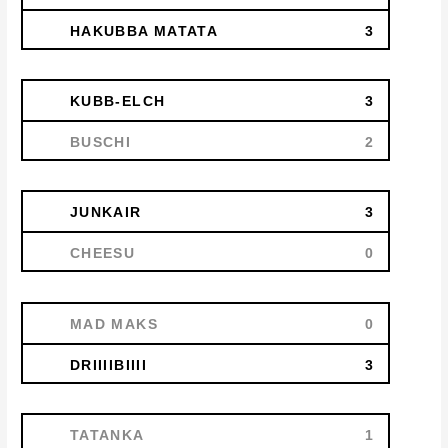
HAKUBBA MATATA
3
KUBB-ELCH
3
BUSCHI
2
JUNKAIR
3
CHEESU
0
MAD MAKS
0
DRIIIIBIIII
3
TATANKA
1