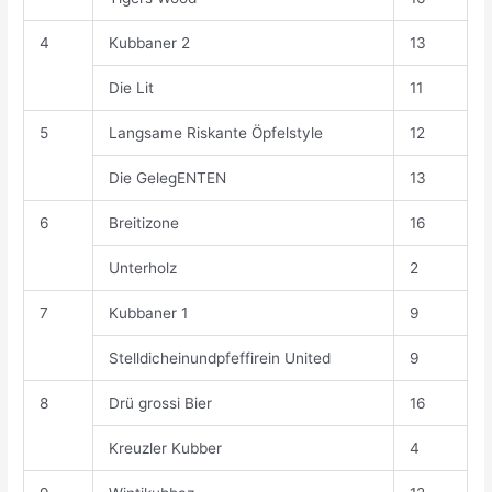
4
Kubbaner 2
13
Die Lit
11
5
Langsame Riskante Öpfelstyle
12
Die GelegENTEN
13
6
Breitizone
16
Unterholz
2
7
Kubbaner 1
9
Stelldicheinundpfeffirein United
9
8
Drü grossi Bier
16
Kreuzler Kubber
4