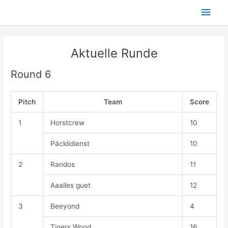
Skip
Main
to
content
Men
Aktuelle Runde
Round 6
Pitch
Team
Score
1
Horstcrew
10
Päcklidienst
10
2
Randos
11
Aaalles guet
12
3
Beeyond
4
Tigers Wood
16