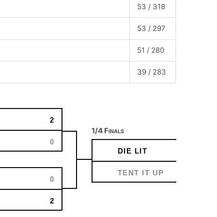
53 / 318
53 / 297
51 / 280
39 / 283
2
1/4 Finals
0
DIE LIT
TENT IT UP
0
2