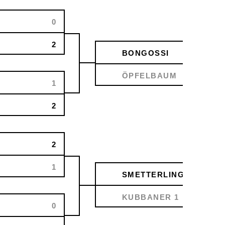
0
2
BONGOSSI
ÖPFELBAUM
1
2
2
1
SMETTERLING
KUBBANER 1
0