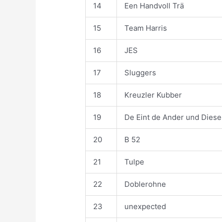
14
Een Handvoll Trä
15
Team Harris
16
JES
17
Sluggers
18
Kreuzler Kubber
19
De Eint de Ander und Diese
20
B 52
21
Tulpe
22
Doblerohne
23
unexpected