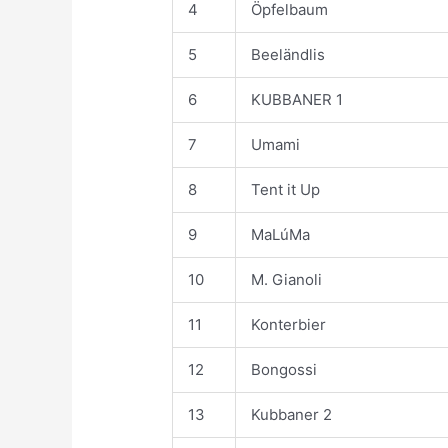
4
Öpfelbaum
5
Beeländlis
6
KUBBANER 1
7
Umami
8
Tent it Up
9
MaLúMa
10
M. Gianoli
11
Konterbier
12
Bongossi
13
Kubbaner 2