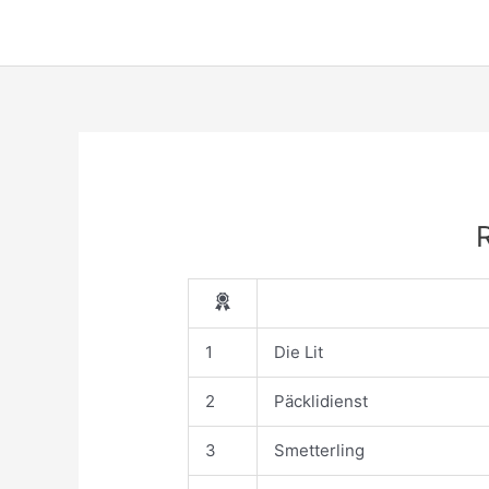
Skip
to
content
1
Die Lit
2
Päcklidienst
3
Smetterling