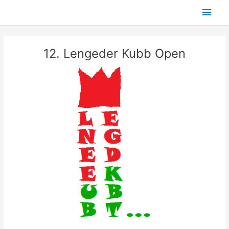
Skip
Main
to
content
Men
12. Lengeder Kubb Open